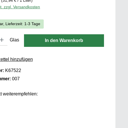
r
(31,94 € / 1 Liter)
t. zzgl. Versandkosten
ar, Lieferzeit: 1-3 Tage
 Gib den gewünschten Wert ein oder benutze die Schaltflächen um die 
Glas
In den Warenkorb
ttel hinzufügen
er:
K67522
mmer:
007
t weiterempfehlen: