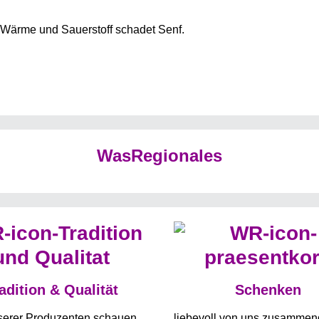
, Wärme und Sauerstoff schadet Senf.
WasRegionales
adition & Qualität
Schenken
nserer Produzenten schauen
liebevoll von uns zusammeng