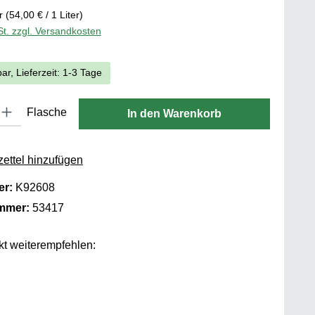
er
(54,00 € / 1 Liter)
St. zzgl. Versandkosten
ar, Lieferzeit: 1-3 Tage
 Gib den gewünschten Wert ein oder benutze die Schaltflächen um die
Flasche
In den Warenkorb
ettel hinzufügen
er:
K92608
ummer:
53417
t weiterempfehlen: