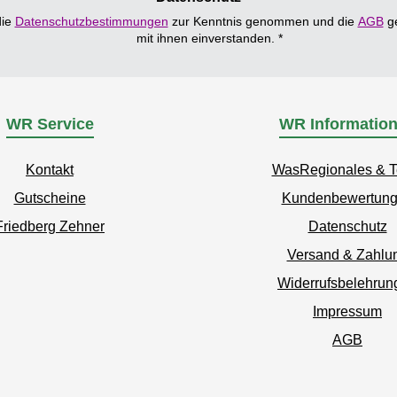
die
Datenschutzbestimmungen
zur Kenntnis genommen und die
AGB
ge
mit ihnen einverstanden.
*
WR Service
WR Informatio
Kontakt
WasRegionales & 
Gutscheine
Kundenbewertun
Friedberg Zehner
Datenschutz
Versand & Zahlu
Widerrufsbelehrun
Impressum
AGB