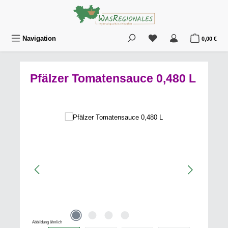
Zum Hauptinhalt springen
Du hast 0 Produkte au
War
Navigation
0,00 €
Pfälzer Tomatensauce 0,480 L
Bildergalerie überspringen
Abbildung ähnlich