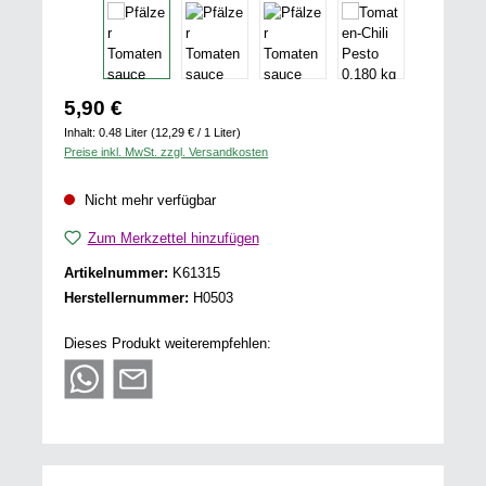
Regulärer Preis:
5,90 €
Inhalt:
0.48 Liter
(12,29 € / 1 Liter)
Preise inkl. MwSt. zzgl. Versandkosten
Nicht mehr verfügbar
Zum Merkzettel hinzufügen
Artikelnummer:
K61315
Herstellernummer:
H0503
Dieses Produkt weiterempfehlen: