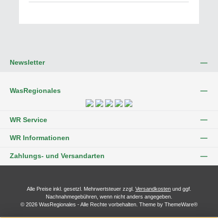
Newsletter
WasRegionales
WR Service
WR Informationen
Zahlungs- und Versandarten
Alle Preise inkl. gesetzl. Mehrwertsteuer zzgl.
Versandkosten
und ggf.
Nachnahmegebühren, wenn nicht anders angegeben.
© 2026 WasRegionales - Alle Rechte vorbehalten. Theme by
ThemeWare®