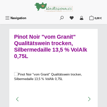
Zum Hauptinhalt springen
Du hast 0 Produkte au
War
Navigation
0,00 €
Pinot Noir "vom Granit"
Qualitätswein trocken,
Silbermedaille 13,5 % VolAlk
0,75L
Bildergalerie überspringen