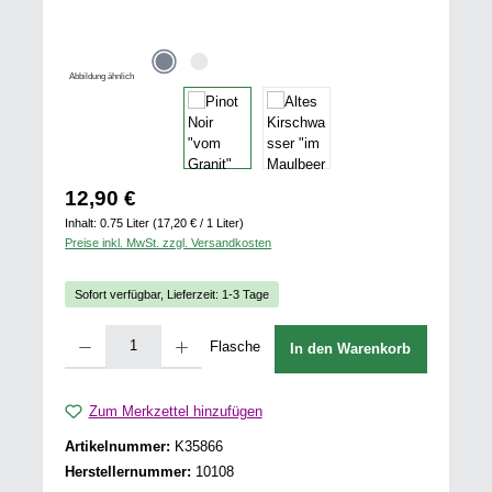
Abbildung ähnlich
Regulärer Preis:
12,90 €
Inhalt:
0.75 Liter
(17,20 € / 1 Liter)
Preise inkl. MwSt. zzgl. Versandkosten
Sofort verfügbar, Lieferzeit: 1-3 Tage
Produkt Anzahl: Gib den gewünschten Wert ein oder benutze die Schaltflächen u
Flasche
In den Warenkorb
Zum Merkzettel hinzufügen
Artikelnummer:
K35866
Herstellernummer:
10108