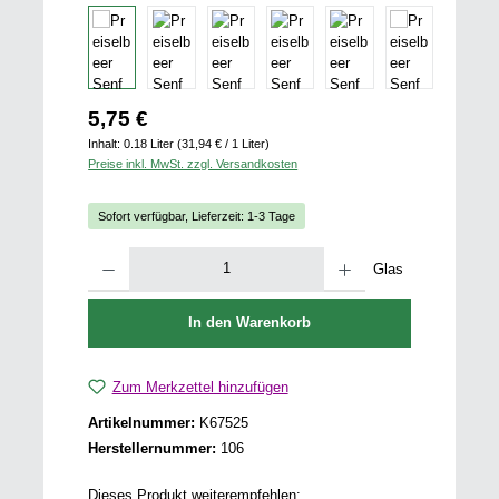
Regulärer Preis:
5,75 €
Inhalt:
0.18 Liter
(31,94 € / 1 Liter)
Preise inkl. MwSt. zzgl. Versandkosten
Sofort verfügbar, Lieferzeit: 1-3 Tage
Produkt Anzahl: Gib den gewünschten Wert ein oder benutze die Schaltfläch
Glas
In den Warenkorb
Zum Merkzettel hinzufügen
Artikelnummer:
K67525
Herstellernummer:
106
Dieses Produkt weiterempfehlen: