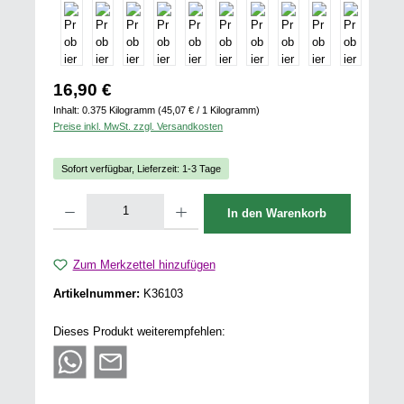
Regulärer Preis:
16,90 €
Inhalt:
0.375 Kilogramm
(45,07 € / 1 Kilogramm)
Preise inkl. MwSt. zzgl. Versandkosten
Sofort verfügbar, Lieferzeit: 1-3 Tage
Produkt Anzahl: Gib den gewünschten Wert ein oder benutze die Schaltflächen u
In den Warenkorb
Zum Merkzettel hinzufügen
Artikelnummer:
K36103
Dieses Produkt weiterempfehlen: