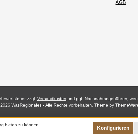
AGB
Mehrwertsteuer zzgl.
Versandkosten
und ggf. Nachnahmegebühren, wenn
 2026 WasRegionales - Alle Rechte vorbehalten. Theme by
ThemeWar
ng bieten zu können.
Konfigurieren