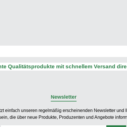
iseöl. Der Raps wird von
rten in der Viehhaltung als
er und für die Erzeugung von
okraftstoffen angebaut.
schnittliche Nährwerte (je
100g):
ennwerte
29 KJ/ 819 kcal
Fett
e Qualitätsprodukte mit schnellem Versand dir
davon gesättigte Fettsäuren
g davon einfach
ttigte Fettsäuren 67,9g
n mehrfach ungesättigte
Newsletter
uren 24,9g Kohlenhydrate
0
tzt einfach unseren regelmäßig erscheinenden Newsletter und Ih
avon Zucker
sein, die über neue Produkte, Produzenten und Angebote inform
g Eiweiß