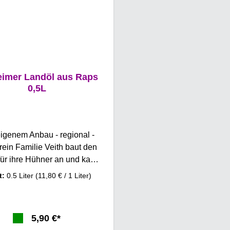
eimer Landöl aus Raps
0,5L
igenem Anbau - regional -
ein Familie Veith baut den
ür ihre Hühner an und kam
f die Idee das Öl zu pressen
t:
0.5 Liter
(11,80 € / 1 Liter)
 verkaufen. Ein Landöl aus
 Anbau absolut regional. Auf
igenen Hof in einer eigens
5,90 €*
afften Mühle kalt gepresst.