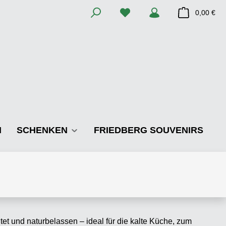
Du hast 0 Produkte auf dem M
War
0,00 €
N
SCHENKEN
FRIEDBERG SOUVENIRS
et und naturbelassen – ideal für die kalte Küche, zum