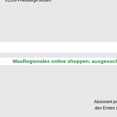
61169 Friedberg/Hessen
Spe
Landwi
Viehfutt
Bi
Durch
Br
34
WasRegionales online shoppen: ausgesucht
100,1g 
7,1
ungesä
davo
Fettsä
Abonniert je
g d
den Ersten 
0 