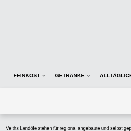
m Hauptinhalt springen
Zur Suche springen
Zur Hauptnavigation springen
FEINKOST
GETRÄNKE
ALLTÄGLIC
Veiths Landöle stehen für regional angebaute und selbst ge