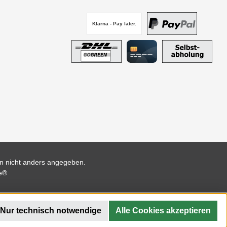
Klarna - Pay later.
PayPal
DHL GoGreen
Kreditkarte
Selbstabho
 nicht anders angegeben.
e®
Nur technisch notwendige
Alle Cookies akzeptieren