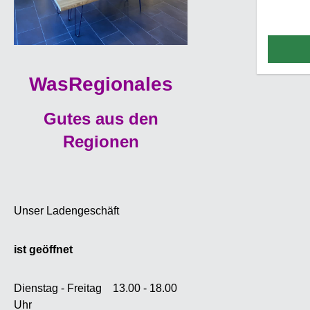
100%
wunder
Düns
gehör
stark
WasRegionales
dabei 
Geschm
Gutes aus den
eine
gerade 
Regionen
werden 
dem Rap
als 
ge
Unser Ladengeschäft
Ölgehal
Jahrh
ist geöffnet
sch
Urspr
MIttelm
Dienstag - Freitag 13.00 - 18.00
zur Gew
Uhr