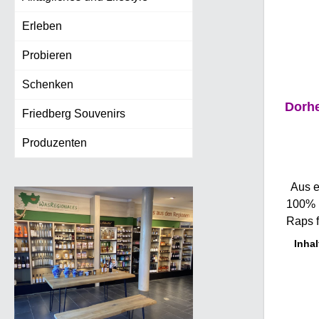
Erleben
Probieren
Schenken
Dorh
Friedberg Souvenirs
Produzenten
Aus e
100% r
Raps f
2022 au
Inhal
und zu
eigenem
dem e
angesch