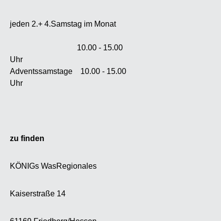
allem 
auf 
jeden 2.+ 4.Samstag im Monat
berei
An
10.00 - 15.00
Mi
Uhr
Jahrhun
Adventssamstage 10.00 - 15.00
erfolgt
Uhr
vorw
Öllampe
weite
Raps
Nahrung
zu finden
Waltran 
Jahre
KÖNIGs WasRegionales
nicht m
ein
Kaiserstraße 14
Neuzüch
ernähru