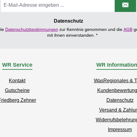
E-
 g Salz
Mail-
Adresse
0 g
*
Datenschutz
die
Datenschutzbestimmungen
zur Kenntnis genommen und die
AGB
ge
mit ihnen einverstanden.
*
WR Service
WR Informatio
Kontakt
WasRegionales & 
Gutscheine
Kundenbewertun
Friedberg Zehner
Datenschutz
Versand & Zahlu
Widerrufsbelehrun
Impressum