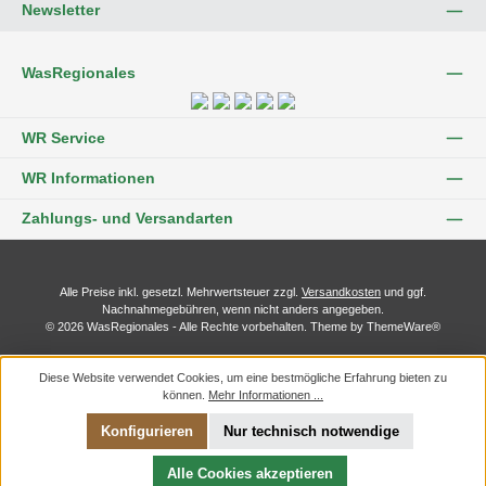
Newsletter
WasRegionales
WR Service
WR Informationen
Zahlungs- und Versandarten
Alle Preise inkl. gesetzl. Mehrwertsteuer zzgl.
Versandkosten
und ggf.
Nachnahmegebühren, wenn nicht anders angegeben.
© 2026 WasRegionales - Alle Rechte vorbehalten. Theme by
ThemeWare®
Diese Website verwendet Cookies, um eine bestmögliche Erfahrung bieten zu
können.
Mehr Informationen ...
Konfigurieren
Nur technisch notwendige
Alle Cookies akzeptieren