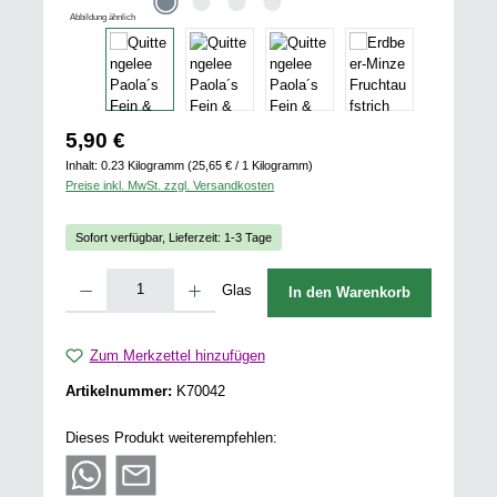
Abbildung ähnlich
Regulärer Preis:
5,90 €
Inhalt:
0.23 Kilogramm
(25,65 € / 1 Kilogramm)
Preise inkl. MwSt. zzgl. Versandkosten
Sofort verfügbar, Lieferzeit: 1-3 Tage
Produkt Anzahl: Gib den gewünschten Wert ein oder benutze die Schaltflächen u
Glas
In den Warenkorb
Zum Merkzettel hinzufügen
Artikelnummer:
K70042
Dieses Produkt weiterempfehlen: