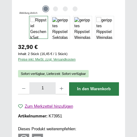
Abbildung ähnlich
Regulärer Preis:
32,90 €
Inhalt:
2 Stück
(16,45 € / 1 Stück)
Preise inkl. MwSt. zzgl. Versandkosten
Sofort verfügbar, Lieferzeit: Sofort verfügbar
Produkt Anzahl: Gib den gewünschten Wert ein oder benutze die Schaltflächen u
In den Warenkorb
Zum Merkzettel hinzufügen
Artikelnummer:
K73951
Dieses Produkt weiterempfehlen: