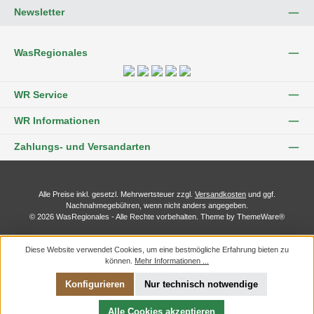
Newsletter
WasRegionales
WR Service
WR Informationen
Zahlungs- und Versandarten
Alle Preise inkl. gesetzl. Mehrwertsteuer zzgl.
Versandkosten
und ggf.
Nachnahmegebühren, wenn nicht anders angegeben.
© 2026 WasRegionales - Alle Rechte vorbehalten. Theme by
ThemeWare®
Diese Website verwendet Cookies, um eine bestmögliche Erfahrung bieten zu
können.
Mehr Informationen ...
Konfigurieren
Nur technisch notwendige
Alle Cookies akzeptieren