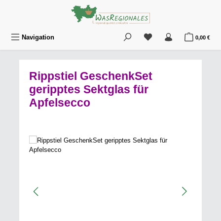
Zum Hauptinhalt springen
Du hast 0 Produkte au
War
Navigation
0,00 €
Rippstiel GeschenkSet
geripptes Sektglas für
Apfelsecco
Bildergalerie überspringen