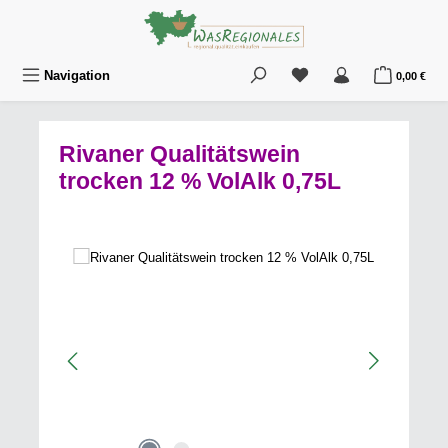
Zum Hauptinhalt springen
Du hast 0 Produkte au
War
Navigation
0,00 €
Rivaner Qualitätswein
trocken 12 % VolAlk 0,75L
Bildergalerie überspringen