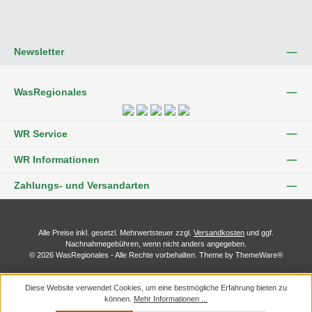
Newsletter
WasRegionales
WR Service
WR Informationen
Zahlungs- und Versandarten
Alle Preise inkl. gesetzl. Mehrwertsteuer zzgl.
Versandkosten
und ggf.
Nachnahmegebühren, wenn nicht anders angegeben.
© 2026 WasRegionales - Alle Rechte vorbehalten. Theme by
ThemeWare®
Diese Website verwendet Cookies, um eine bestmögliche Erfahrung bieten zu
können.
Mehr Informationen ...