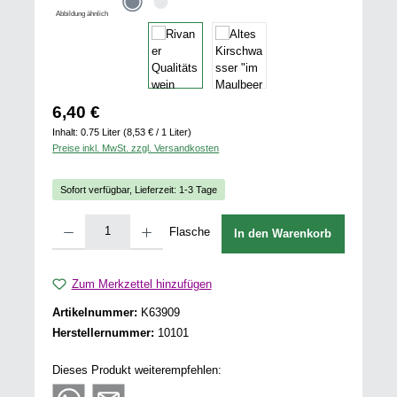
Abbildung ähnlich
Regulärer Preis:
6,40 €
Inhalt:
0.75 Liter
(8,53 € / 1 Liter)
Preise inkl. MwSt. zzgl. Versandkosten
Sofort verfügbar, Lieferzeit: 1-3 Tage
Produkt Anzahl: Gib den gewünschten Wert ein oder benutze die Schaltflächen u
Flasche
In den Warenkorb
Zum Merkzettel hinzufügen
Artikelnummer:
K63909
Herstellernummer:
10101
Dieses Produkt weiterempfehlen: