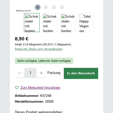
Abbildung ähnlich
Regulärer Preis:
8,90 €
Inhalt:
0.15 Kilogramm
(59,33 € / 1 Kilogramm)
Preise inkl. MwSt. zzgl. Versandkosten
Sofort verfügbar, Lieferzeit: Sofort verfügbar
Produkt Anzahl: Gib den gewünschten Wert ein oder benutze die Schaltflächen u
Packung
In den Warenkorb
Zum Merkzettel hinzufügen
Artikelnummer:
K67248
Herstellernummer:
16005
Dieses Produkt weiterempfehlen: