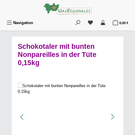
Zum Hauptinhalt springen
Du hast 0 Produkte au
War
Navigation
0,00 €
Schokotaler mit bunten
Nonpareilles in der Tüte
0,15kg
Bildergalerie überspringen