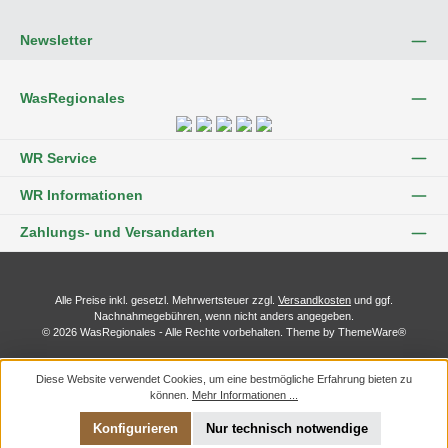
Newsletter
WasRegionales
WR Service
WR Informationen
Zahlungs- und Versandarten
Alle Preise inkl. gesetzl. Mehrwertsteuer zzgl.
Versandkosten
und ggf.
Nachnahmegebühren, wenn nicht anders angegeben.
© 2026 WasRegionales - Alle Rechte vorbehalten. Theme by
ThemeWare®
Diese Website verwendet Cookies, um eine bestmögliche Erfahrung bieten zu
können.
Mehr Informationen ...
Konfigurieren
Nur technisch notwendige