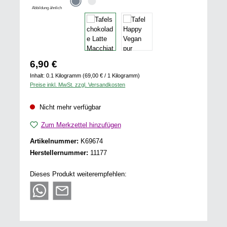
Abbildung ähnlich
Regulärer Preis:
6,90 €
Inhalt:
0.1 Kilogramm
(69,00 € / 1 Kilogramm)
Preise inkl. MwSt. zzgl. Versandkosten
Nicht mehr verfügbar
Zum Merkzettel hinzufügen
Artikelnummer:
K69674
Herstellernummer:
11177
Dieses Produkt weiterempfehlen: