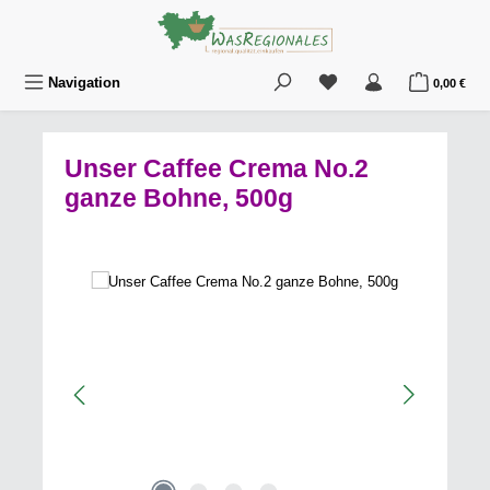
Zum Hauptinhalt springen
Du hast 0 Produkte au
War
Navigation
0,00 €
Unser Caffee Crema No.2
ganze Bohne, 500g
Bildergalerie überspringen