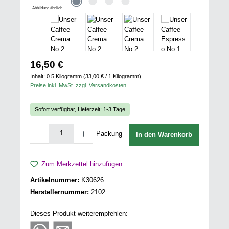
Abbildung ähnlich
Regulärer Preis:
16,50 €
Inhalt:
0.5 Kilogramm
(33,00 € / 1 Kilogramm)
Preise inkl. MwSt. zzgl. Versandkosten
Sofort verfügbar, Lieferzeit: 1-3 Tage
Produkt Anzahl: Gib den gewünschten Wert ein oder benutze die Schaltflächen u
Packung
In den Warenkorb
Zum Merkzettel hinzufügen
Artikelnummer:
K30626
Herstellernummer:
2102
Dieses Produkt weiterempfehlen: