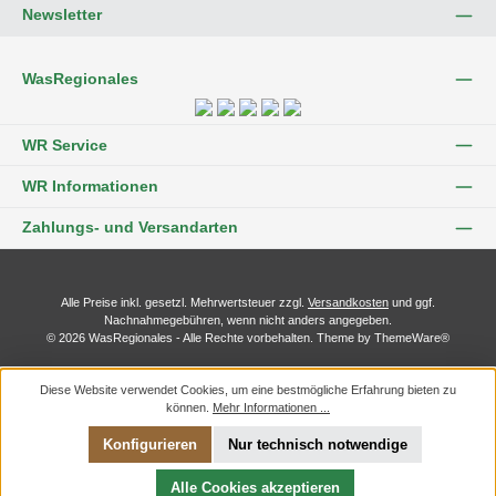
Newsletter
WasRegionales
WR Service
WR Informationen
Zahlungs- und Versandarten
Alle Preise inkl. gesetzl. Mehrwertsteuer zzgl.
Versandkosten
und ggf.
Nachnahmegebühren, wenn nicht anders angegeben.
© 2026 WasRegionales - Alle Rechte vorbehalten. Theme by
ThemeWare®
Diese Website verwendet Cookies, um eine bestmögliche Erfahrung bieten zu
können.
Mehr Informationen ...
Konfigurieren
Nur technisch notwendige
Alle Cookies akzeptieren