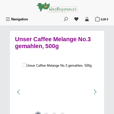
Zum Hauptinhalt springen
Du hast 0 Produkte au
War
Navigation
0,00 €
Unser Caffee Melange No.3
gemahlen, 500g
Bildergalerie überspringen