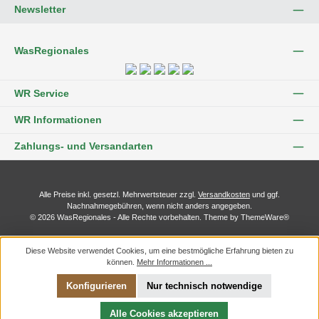
Newsletter
WasRegionales
WR Service
WR Informationen
Zahlungs- und Versandarten
Alle Preise inkl. gesetzl. Mehrwertsteuer zzgl.
Versandkosten
und ggf.
Nachnahmegebühren, wenn nicht anders angegeben.
© 2026 WasRegionales - Alle Rechte vorbehalten. Theme by
ThemeWare®
Diese Website verwendet Cookies, um eine bestmögliche Erfahrung bieten zu
können.
Mehr Informationen ...
Konfigurieren
Nur technisch notwendige
Alle Cookies akzeptieren