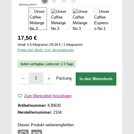
Abbildung ähnlich
Regulärer Preis:
17,50 €
Inhalt:
0.5 Kilogramm
(35,00 € / 1 Kilogramm)
Preise inkl. MwSt. zzgl. Versandkosten
Sofort verfügbar, Lieferzeit: 1-3 Tage
Produkt Anzahl: Gib den gewünschten Wert ein oder benutze die Schaltflächen u
Packung
In den Warenkorb
Zum Merkzettel hinzufügen
Artikelnummer:
K30630
Herstellernummer:
2104
Dieses Produkt weiterempfehlen: