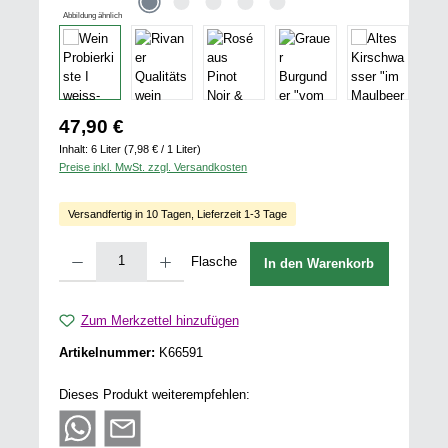
Abbildung ähnlich
Regulärer Preis:
47,90 €
Inhalt:
6 Liter
(7,98 € / 1 Liter)
Preise inkl. MwSt. zzgl. Versandkosten
Versandfertig in 10 Tagen, Lieferzeit 1-3 Tage
Produkt Anzahl: Gib den gewünschten Wert ein oder benutze die Schaltflächen u
Flasche
In den Warenkorb
Zum Merkzettel hinzufügen
Artikelnummer:
K66591
Dieses Produkt weiterempfehlen: