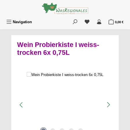
Zum Hauptinhalt springen
Du hast 0 Produkte au
War
Navigation
0,00 €
Wein Probierkiste I weiss-
trocken 6x 0,75L
Bildergalerie überspringen