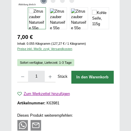
Abbildung ähnlich
Regulärer Preis:
7,00 €
Inhalt:
0.055 Kilogramm
(127,27 € / 1 Kilogramm)
Preise inkl. MwSt. zzgl. Versandkosten
Sofort verfügbar, Lieferzeit: 1-3 Tage
Produkt Anzahl: Gib den gewünschten Wert ein oder benutze die Schaltflächen u
Stück
In den Warenkorb
Zum Merkzettel hinzufügen
Artikelnummer:
K63981
Dieses Produkt weiterempfehlen: