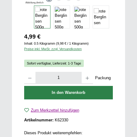
Abbildung ähnlich
Regulärer Preis:
4,99 €
Inhalt:
0.5 Kilogramm
(9,98 € / 1 Kilogramm)
Preise inkl. MwSt. zzgl. Versandkosten
Sofort verfügbar, Lieferzeit: 1-3 Tage
Produkt Anzahl: Gib den gewünschten Wert ein oder benutze die Schaltfläch
Packung
In den Warenkorb
Zum Merkzettel hinzufügen
Artikelnummer:
K62330
Dieses Produkt weiterempfehlen: