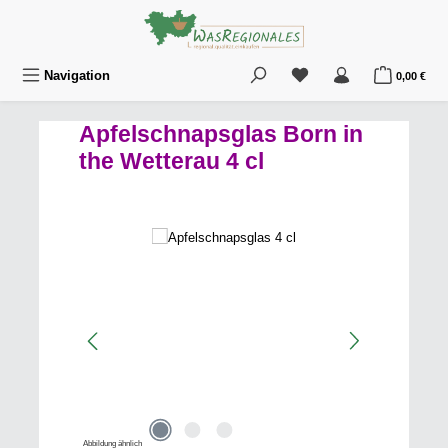
Zum Hauptinhalt springen
Du hast 0 Produkte au
War
Navigation
0,00 €
Apfelschnapsglas Born in
the Wetterau 4 cl
Bildergalerie überspringen
Abbildung ähnlich