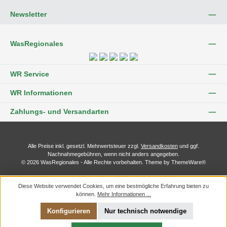
Newsletter
WasRegionales
WR Service
WR Informationen
Zahlungs- und Versandarten
Alle Preise inkl. gesetzl. Mehrwertsteuer zzgl.
Versandkosten
und ggf.
Nachnahmegebühren, wenn nicht anders angegeben.
© 2026 WasRegionales - Alle Rechte vorbehalten. Theme by
ThemeWare®
Diese Website verwendet Cookies, um eine bestmögliche Erfahrung bieten zu
können.
Mehr Informationen ...
Konfigurieren
Nur technisch notwendige