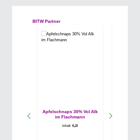
Produktgalerie überspringen
BITW Partner
Apfelschnaps 30% Vol Alk
Apfelschn
im Flachmann
Inhalt:
0,2l
In