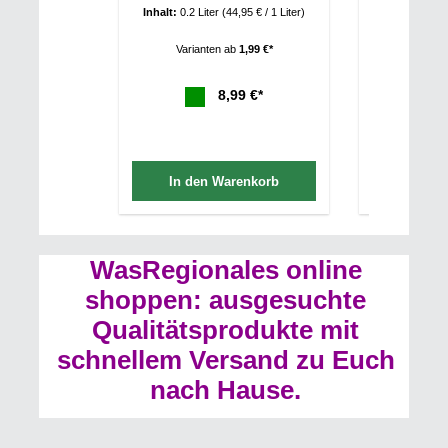
Inhalt:
0.2 Liter
(44,95 € / 1 Liter)
Inhalt:
0.7 Li
Varianten ab
1,99 €*
Varian
8,99 €*
In den Warenkorb
In de
WasRegionales online
shoppen: ausgesuchte
Qualitätsprodukte mit
schnellem Versand zu Euch
nach Hause.