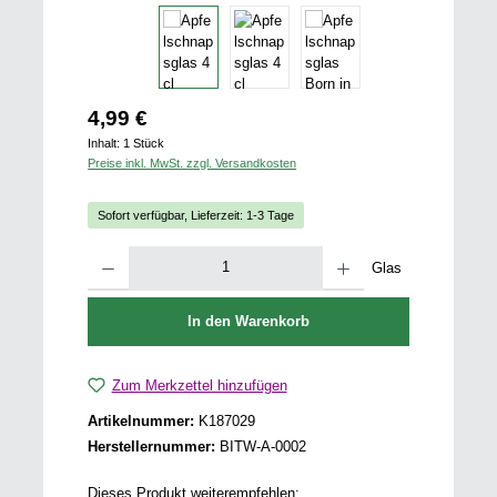
Regulärer Preis:
4,99 €
Inhalt:
1 Stück
Preise inkl. MwSt. zzgl. Versandkosten
Sofort verfügbar, Lieferzeit: 1-3 Tage
Produkt Anzahl: Gib den gewünschten Wert ein oder benutze die Schaltfläch
Glas
In den Warenkorb
Zum Merkzettel hinzufügen
Artikelnummer:
K187029
Herstellernummer:
BITW-A-0002
Dieses Produkt weiterempfehlen: