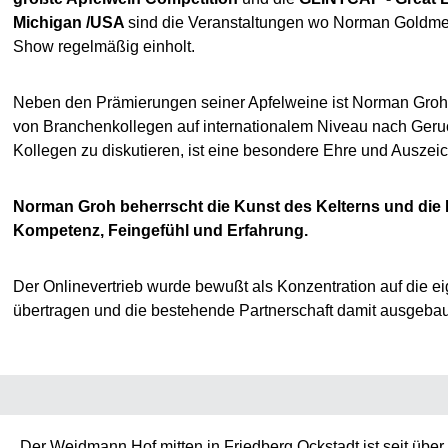
Michigan /USA
sind die Veranstaltungen wo Norman Goldmed
Show regelmäßig einholt.
Neben den Prämierungen seiner Apfelweine ist Norman Groh b
von Branchenkollegen auf internationalem Niveau nach Geru
Kollegen zu diskutieren, ist eine besondere Ehre und Auszei
Norman Groh beherrscht die Kunst des Kelterns und die Ku
Kompetenz, Feingefühl und Erfahrung.
Der Onlinevertrieb wurde bewußt als Konzentration auf di
übertragen und die bestehende Partnerschaft damit ausgebaut
Der Weidmann Hof mitten in Friedberg Ockstadt ist seit über 3