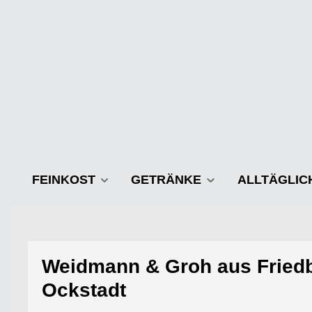
m Hauptinhalt springen
Zur Suche springen
Zur Hauptnavigation springen
FEINKOST
GETRÄNKE
ALLTÄGLIC
Weidmann & Groh aus Fried
Ockstadt