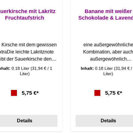
uerkirsche mit Lakritz
Banane mit weißer
Fruchtaufstrich
Schokolade & Lavend
Fruchtaufstrich
 Kirsche mit dem gewissen
eine außergewöhnlich
traDie leichte Lakritznote
Kombination, aber auc
ibt der Sauerkirsche den
außergewöhnlich
Extrakick!Fruchtaufstrich,
lecker!Banane und
nhalt:
0.18 Liter
(31,94 € / 1
Inhalt:
0.18 Liter
(31,94 € /
Marmelade oder
Schokolade und Lavendel -
Liter)
Liter)
Konfitüre? Nach der
werdet es
nfitürenverordnung der EU
lieben!Fruchtaufstrich,
5,75 €*
5,75 €*
tehen Fruchtaufstriche für
Marmelade oder Konfitür
inen höheren Fruchtanteil
Nach der
d geringeren Zuckeranteil
Konfitürenverordnung der
on< 50%. Konfitüren und
stehen Fruchtaufstriche f
Details
Details
Marmeladen haben einen
einen höheren Fruchtante
höheren Zuckeranteil als
und geringeren Zuckerant