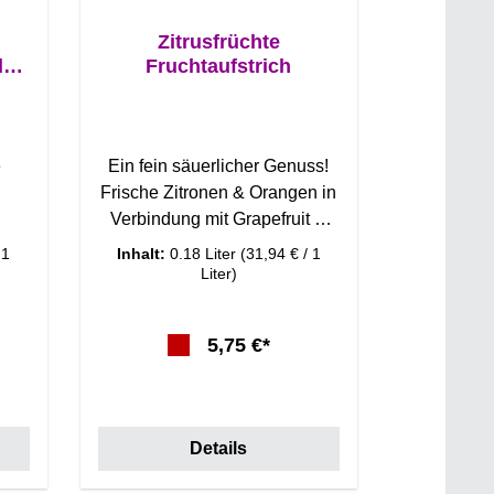
Zitrusfrüchte
el
Fruchtaufstrich
e
Ein fein säuerlicher Genuss!
h
Frische Zitronen & Orangen in
Verbindung mit Grapefruit &
Minze. Fruchtaufstrich,
 1
Inhalt:
0.18 Liter
(31,94 € / 1
 Ihr
Marmelade oder Konfitüre?
Liter)
Nach der
Konfitürenverordnung der EU
5,75 €*
e?
stehen Fruchtaufstriche für
einen höheren Fruchtanteil
 EU
und geringeren Zuckeranteil
ür
von< 50%. Konfitüren und
Details
il
Marmeladen haben einen
eil
höheren Zuckeranteil als