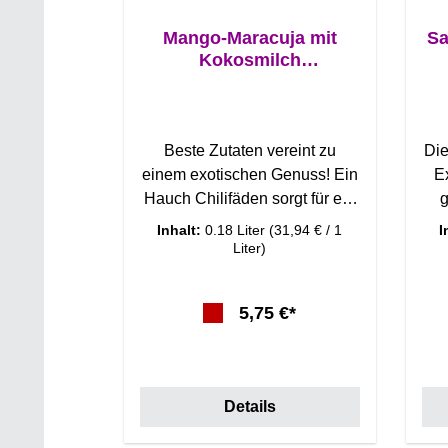
Mango-Maracuja mit
Sa
Kokosmilch
Fruchtaufstrich
Beste Zutaten vereint zu
Die
einem exotischen Genuss! Ein
Ex
Hauch Chilifäden sorgt für ein
g
leichtes Extra-Kribbeln auf der
Inhalt:
0.18 Liter
(31,94 € / 1
I
Zunge... Fruchtaufstrich,
Liter)
Marmelade oder Konfitüre?
Nach der
Ko
5,75 €*
Konfitürenverordnung der
s
EU stehen Fruchtaufstriche für
e
einen höheren Fruchtanteil
un
und geringeren Zuckeranteil
v
Details
von< 50%. Konfitüren und
Marmeladen haben einen