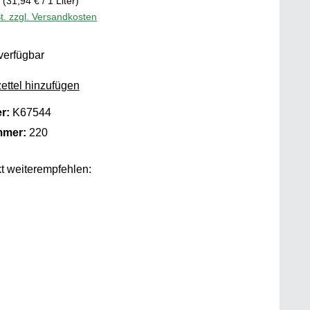
r
(31,94 € / 1 Liter)
t. zzgl. Versandkosten
verfügbar
ttel hinzufügen
er:
K67544
mmer:
220
t weiterempfehlen: