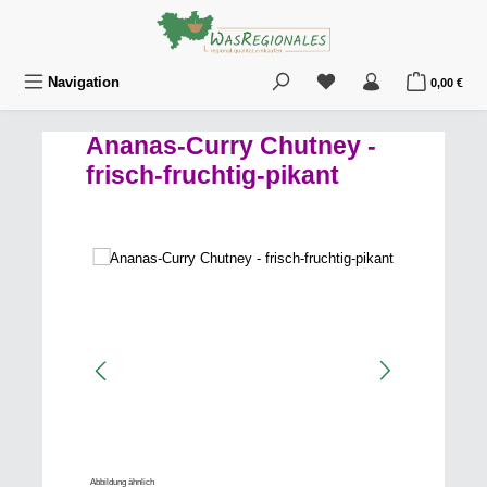
Zum Hauptinhalt springen
Du hast 0 Produkte au
War
Navigation
0,00 €
Ananas-Curry Chutney -
frisch-fruchtig-pikant
Bildergalerie überspringen
Abbildung ähnlich