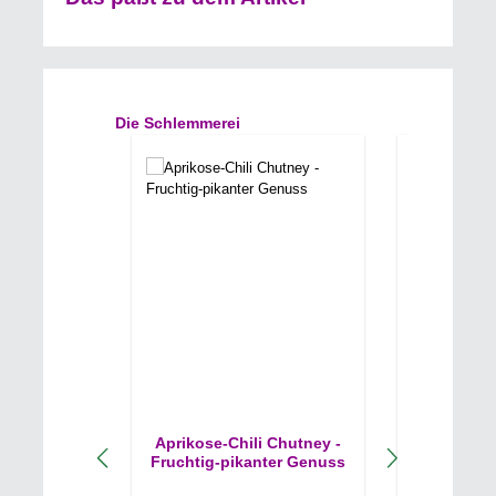
Produktgalerie überspringen
Die Schlemmerei
Aprikose-Chili Chutney -
Chili-Pap
Fruchtig-pikanter Genuss
Für die E