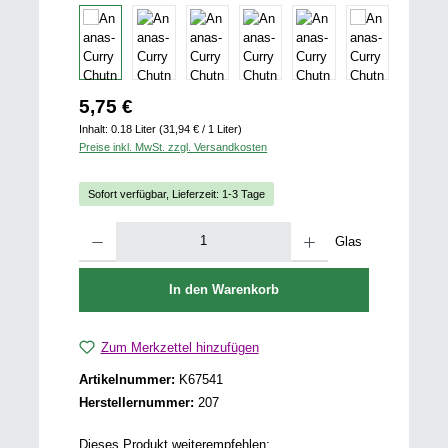
Regulärer Preis:
5,75 €
Inhalt:
0.18 Liter
(31,94 € / 1 Liter)
Preise inkl. MwSt. zzgl. Versandkosten
Sofort verfügbar, Lieferzeit: 1-3 Tage
Produkt Anzahl: Gib den gewünschten Wert ein oder benutze die Schaltfläch
Glas
In den Warenkorb
Zum Merkzettel hinzufügen
Artikelnummer:
K67541
Herstellernummer:
207
Dieses Produkt weiterempfehlen: