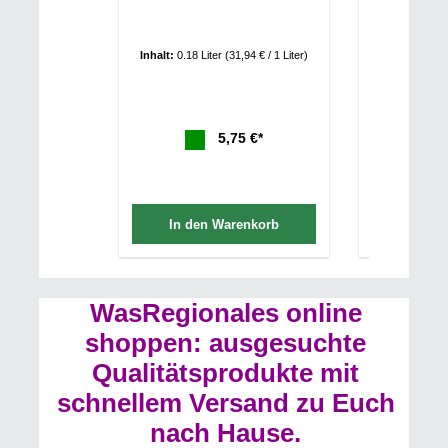
Inhalt:
0.18 Liter
(31,94 € / 1 Liter)
Inhalt:
0.18 L
5,75 €*
In den Warenkorb
In de
WasRegionales online
shoppen: ausgesuchte
Qualitätsprodukte mit
schnellem Versand zu Euch
nach Hause.