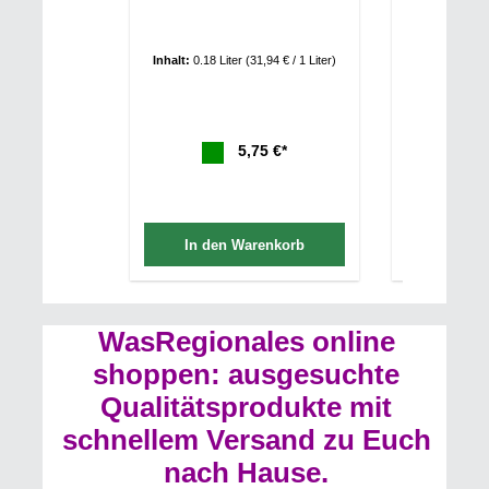
Inhalt:
0.18 Liter
(31,94 € / 1 Liter)
Inhalt:
0.18 L
5,75 €*
In den Warenkorb
In de
WasRegionales online
shoppen: ausgesuchte
Qualitätsprodukte mit
schnellem Versand zu Euch
nach Hause.