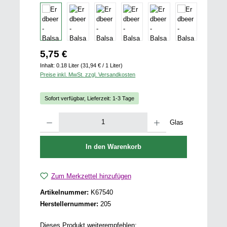
Regulärer Preis:
5,75 €
Inhalt:
0.18 Liter
(31,94 € / 1 Liter)
Preise inkl. MwSt. zzgl. Versandkosten
Sofort verfügbar, Lieferzeit: 1-3 Tage
Produkt Anzahl: Gib den gewünschten Wert ein oder benutze die Schaltfläch
Glas
In den Warenkorb
Zum Merkzettel hinzufügen
Artikelnummer:
K67540
Herstellernummer:
205
Dieses Produkt weiterempfehlen: