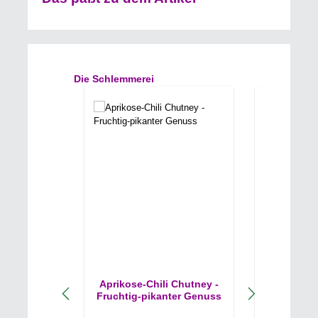
Produktgalerie überspringen
Die Schlemmerei
Aprikose-Chili Chutney -
Chili-Pap
Fruchtig-pikanter Genuss
Für die E