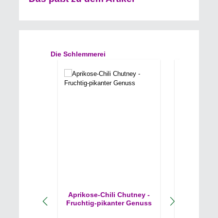
Produktgalerie überspringen
Die Schlemmerei
Aprikose-Chili Chutney -
Erdbeer-B
Fruchtig-pikanter Genuss
- Der Fr