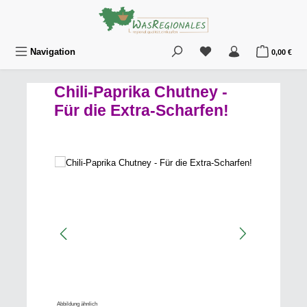
Zum Hauptinhalt springen
Du hast 0 Produkte au
War
Navigation
0,00 €
Chili-Paprika Chutney -
Für die Extra-Scharfen!
Bildergalerie überspringen
Abbildung ähnlich