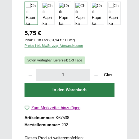
Regulärer Preis:
5,75 €
Inhalt:
0.18 Liter
(31,94 € / 1 Liter)
Preise inkl. MwSt. zzgl. Versandkosten
Sofort verfügbar, Lieferzeit: 1-3 Tage
Produkt Anzahl: Gib den gewünschten Wert ein oder benutze die Schaltfläch
Glas
In den Warenkorb
Zum Merkzettel hinzufügen
Artikelnummer:
K67538
Herstellernummer:
202
Dieses Produkt weiterempfehlen: