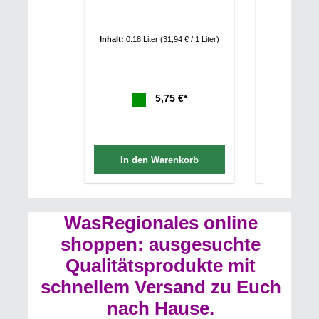
Inhalt:
0.18 Liter
(31,94 € / 1 Liter)
Inhalt:
0.18 L
5,75 €*
In den Warenkorb
In de
WasRegionales online
shoppen: ausgesuchte
Qualitätsprodukte mit
schnellem Versand zu Euch
nach Hause.