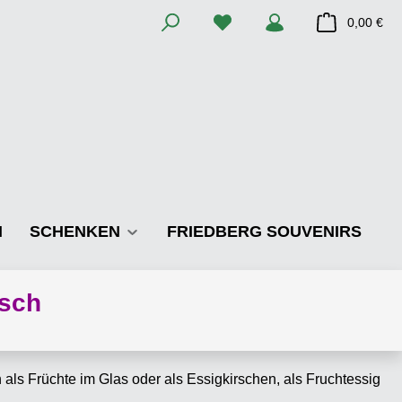
Du hast 0 Produkte auf dem M
War
0,00 €
N
SCHENKEN
FRIEDBERG SOUVENIRS
rsch
als Früchte im Glas oder als Essigkirschen, als Fruchtessig