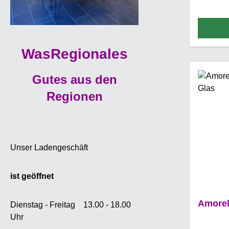
ursp
S
Sauerki
gezu
WasRegionales
Amorella
Kirsch
Gutes aus den
vol
Schatt
Regionen
und i
einge
können 
oder To
Unser Ladengeschäft
mit ein
einem K
ist geöffnet
Einfa
Amaren
Amorel
240g 
Dienstag - Freitag 13.00 - 18.00
Schatten
Uhr
ist 