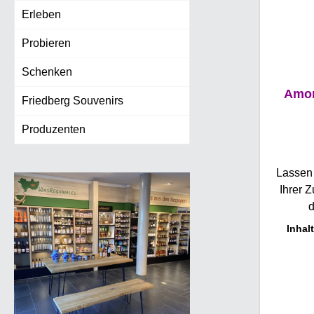
Erleben
Probieren
Schenken
Amor
Friedberg Souvenirs
Produzenten
Lassen 
Ihrer 
d
H
Inhal
gesch
kön
Amore
ge