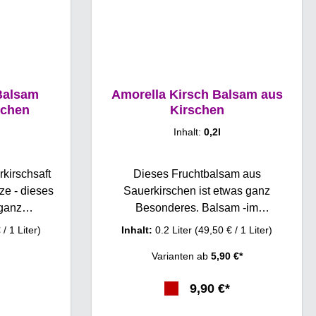
Balsam
Amorella Kirsch Balsam aus
schen
Kirschen
Inhalt:
0,2l
kirschsaft
Dieses Fruchtbalsam aus
e - dieses
Sauerkirschen ist etwas ganz
 ganz
Besonderes. Balsam -im
m -im
italienischen Balsamico- eine Liason
 / 1 Liter)
Inhalt:
0.2 Liter
(49,50 € / 1 Liter)
 eine Liason
von Essig und Most. Mossels waren
Varianten ab
5,90 €*
ilie Mossels
so begeistert von ihrem Kirsch-Essig,
rem Kirsch-
dass sie zu diesem Balsam inspiriert
9,90 €*
nem Balsam
wurden. Die Basis ist der Kirsch-
e jetzt zu
Essig, der in dem zeitaufwändigen