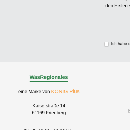
Kirs
den Ersten 
Gesc
Kirsch-S
mag, d
Sekt-T
Schokola
Ich habe 
verfe
Trüffel
der 
kreiert
WasRegionales
und Sch
ein
KÖNIG Plus
eine Marke von
sorgt.U
Diese k
Kaiserstraße 14
halb
61169 Friedberg
Schok
Einfac
aufg