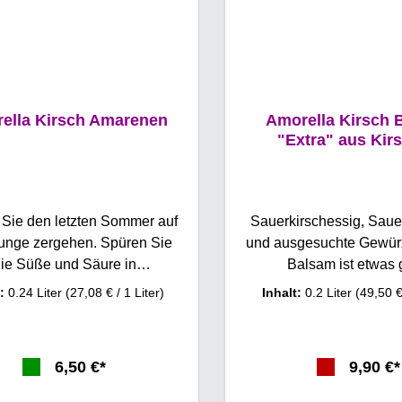
ella Kirsch Amarenen
Amorella Kirsch 
"Extra" aus Kir
Sie den letzten Sommer auf
Sauerkirschessig, Sauer
Zunge zergehen. Spüren Sie
und ausgesuchte Gewürz
ie Süße und Säure in
Balsam ist etwas
armonie.Was für eine
Besonderes. Balsa
t:
0.24 Liter
(27,08 € / 1 Liter)
Inhalt:
0.2 Liter
(49,50 €
mackliche Delikatesse. So
italienischen Balsamico-
nen Sie die wunderbaren
von Essig und Most. Fam
lla Schattenmorellen das
war so begeistert von ih
6,50 €*
9,90 €*
ganze Jahr über
Essig, dass sie zu ei
niessen.Amarenen sind
inspiriert wurde, den si