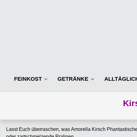
m Hauptinhalt springen
Zur Suche springen
Zur Hauptnavigation springen
FEINKOST
GETRÄNKE
ALLTÄGLIC
Kir
Lasst Euch überraschen, was Amorella Kirsch Phantastisches
oder zartschmelzende Pralinen.