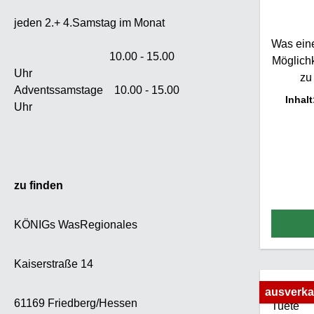
angeba
jeden 2.+ 4.Samstag im Monat
Sie wur
Was eine
in “His
10.00 - 15.00
Möglichk
erwähn
Uhr
zu
Kirsch
Adventssamstage 10.00 - 15.00
handve
18. Jah
Inhal
Uhr
reifen
vo
Kirsc
ursprü
Essigk
wand
K
hervorr
Schein
zu finden
Gef
schon 
Versuch
L
KÖNIGs WasRegionales
Essigk
auf
Z
Kaiserstraße 14
Schat
Essigki
ausverka
sind es
deu
61169 Friedberg/Hessen
wir wol