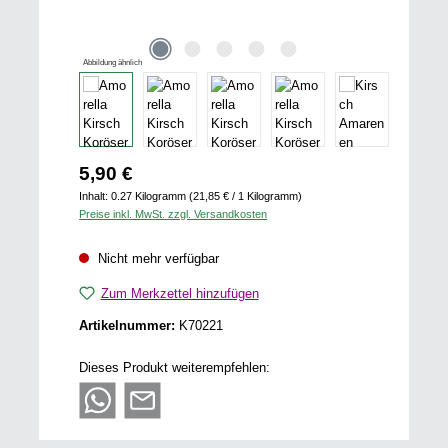
Abbildung ähnlich
Regulärer Preis:
5,90 €
Inhalt:
0.27 Kilogramm
(21,85 € / 1 Kilogramm)
Preise inkl. MwSt. zzgl. Versandkosten
Nicht mehr verfügbar
Zum Merkzettel hinzufügen
Artikelnummer:
K70221
Dieses Produkt weiterempfehlen: