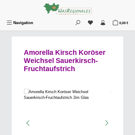
Zum Hauptinhalt springen
Du hast 0 Produkte au
War
Navigation
0,00 €
Amorella Kirsch Koröser
Weichsel Sauerkirsch-
Fruchtaufstrich
Bildergalerie überspringen