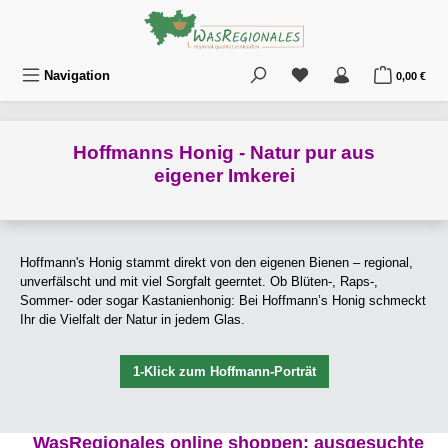
Zum Hauptinhalt springen
Du hast 0 Produkte au
War
Navigation
0,00 €
Hoffmanns Honig - Natur pur aus
eigener Imkerei
Hoffmann's Honig stammt direkt von den eigenen Bienen – regional,
unverfälscht und mit viel Sorgfalt geerntet. Ob Blüten-, Raps-,
Sommer- oder sogar Kastanienhonig: Bei Hoffmann’s Honig schmeckt
Ihr die Vielfalt der Natur in jedem Glas.
1-Klick zum Hoffmann-Porträt
WasRegionales online shoppen: ausgesuchte