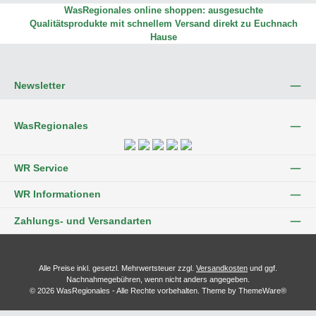
WasRegionales online shoppen: ausgesuchte
Qualitätsprodukte mit schnellem Versand direkt zu Euchnach
Hause
Newsletter
WasRegionales
WR Service
WR Informationen
Zahlungs- und Versandarten
Alle Preise inkl. gesetzl. Mehrwertsteuer zzgl.
Versandkosten
und ggf.
Nachnahmegebühren, wenn nicht anders angegeben.
© 2026 WasRegionales - Alle Rechte vorbehalten. Theme by
ThemeWare®