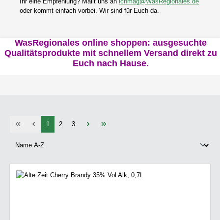
Ihr eine Empfehlung? Mailt uns an
ichmag@WasRegionales.de
oder kommt einfach vorbei. Wir sind für Euch da.
WasRegionales online shoppen: ausgesuchte
Qualitätsprodukte mit schnellem Versand direkt zu
Euch nach Hause.
Seite
Seite
Seite
1
2
3