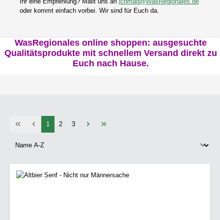
Ihr eine Empfehlung? Mailt uns an
ichmag@WasRegionales.de
oder kommt einfach vorbei. Wir sind für Euch da.
WasRegionales online shoppen: ausgesuchte
Qualitätsprodukte mit schnellem Versand direkt zu
Euch nach Hause.
Seite
Seite
Seite
1
2
3